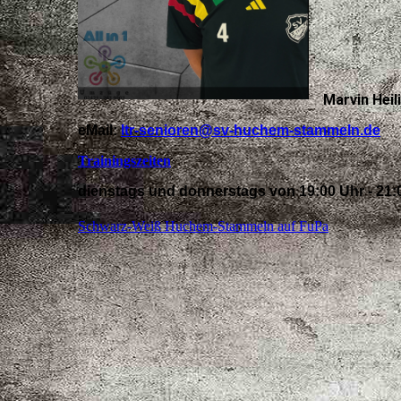
Marvin Heil
eMail:
ltr-senioren@sv-huchem-stammeln.de
Trainingszeiten
dienstags und donnerstags von 19:00 Uhr - 21: