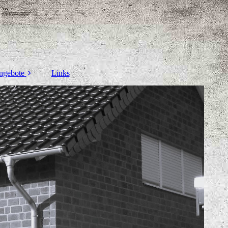
ngebote
Links
nis
ik