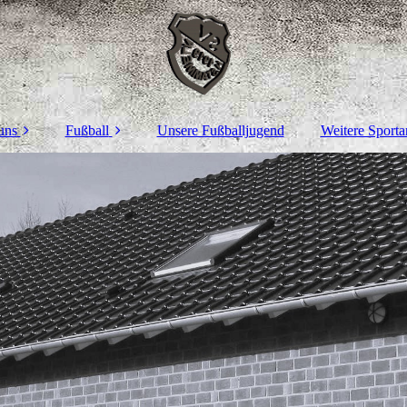
uns
Fußball
Unsere Fußballjugend
Weitere Sporta
Gedenken
1. Mannschaft
Dart
r Vereinsheim
Spielberichte
Fußballten
e Sportanlagen
2. Mannschaft
Gymnast
sere Partner
glied werden